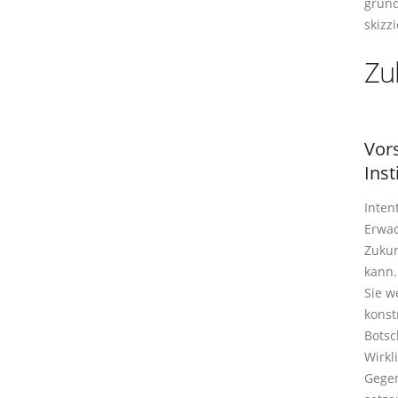
gründ
skizz
Zu
Vors
Ins
Inten
Erwac
Zukun
kann.
Sie w
konst
Botsc
Wirkl
Gegen