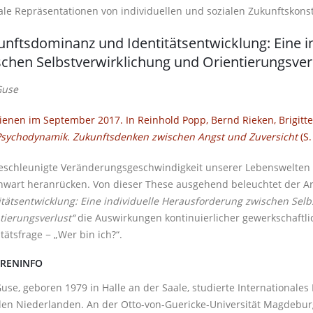
le Repräsentationen von individuellen und sozialen Zukunftskonst
unftsdominanz und Identitätsentwicklung: Eine i
chen Selbstverwirklichung und Orientierungsver
Guse
ienen im September 2017. In Reinhold Popp, Bernd Rieken, Brigitte 
sychodynamik. Zukunftsdenken zwischen Angst und Zuversicht
(S.
eschleunigte Veränderungsgeschwindigkeit unserer Lebenswelten l
wart heranrücken. Von dieser These ausgehend beleuchtet der Ar
itätsentwicklung: Eine individuelle Herausforderung zwischen Sel
tierungsverlust“
die Auswirkungen kontinuierlicher gewerkschaftli
itätsfrage − „Wer bin ich?“.
RENINFO
Guse, geboren 1979 in Halle an der Saale, studierte International
en Niederlanden. An der Otto-von-Guericke-Universität Magdeburg