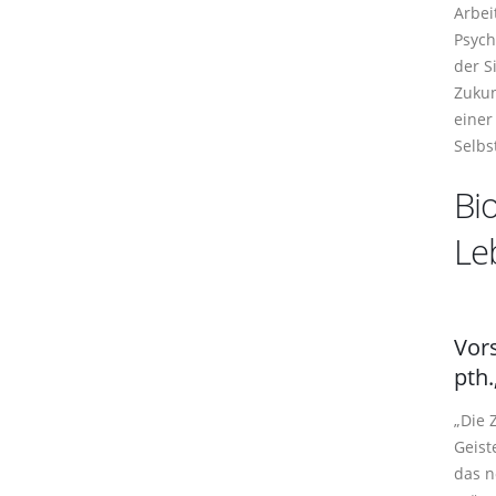
Arbei
Psych
der S
Zukun
einer
Selbs
Bio
Le
Vors
pth
„Die 
Geist
das n