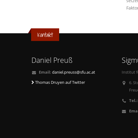
setze
Fakto
Kontakt
Daniel Preuß
Sigm
Email:
daniel.preuss@sfu.ac.at
Institut
Thomas Druyen auf Twitter
6. S
Freu
Tel.:
Emai