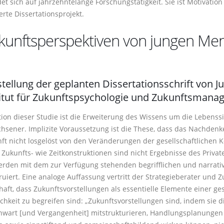
et sich auf jahrzehntelange Forschungstätigkeit. Sie ist Motivatio
ierte Dissertationsprojekt.
kunftsperspektiven von jungen Me
tellung der geplanten Dissertationsschrift von Ju
titut für Zukunftspsychologie und Zukunftsman
tion dieser Studie ist die Erweiterung des Wissens um die Lebenss
hsener. Implizite Voraussetzung ist die These, dass das Nachdenk
ft nicht losgelöst von den Veränderungen der gesellschaftlichen K
 Zukunfts- wie Zeitkonstruktionen sind nicht Ergebnisse des Private
erden mit dem zur Verfügung stehenden begrifflichen und narrativ
ruiert. Eine analoge Auffassung vertritt der Strategieberater und 
haft, dass Zukunftsvorstellungen als essentielle Elemente einer ge
ichkeit zu begreifen sind: „Zukunftsvorstellungen sind, indem s
wart [und Vergangenheit] mitstrukturieren, Handlungsplanungen