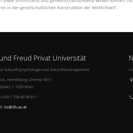
n sowie sinnstiftend und gemeinschaftsbildend wirken können, ni
ren in der gesellschaftlichen Konstruktion der Wirklichkeit“.
und Freud Privat Universität
N
 für Zukunftspsychologie und Zukunftsmanagement
c/
tock, Anmeldung: Zimmer 6011
dplatz 1, 1020 Wien
(+43) 1 798 40 98 611
l:
izz@sfu.ac.at