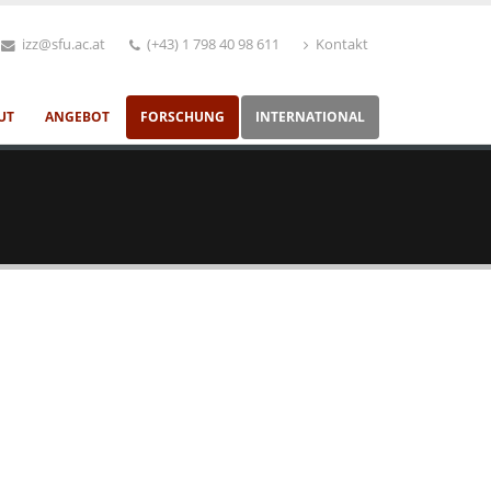
izz@sfu.ac.at
(+43) 1 798 40 98 611
Kontakt
UT
ANGEBOT
FORSCHUNG
INTERNATIONAL