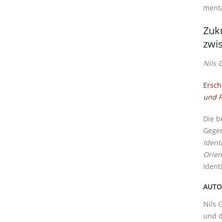
menta
Zuk
zwis
Nils 
Ersch
und P
Die b
Gegen
Ident
Orien
Ident
AUTO
Nils 
und d