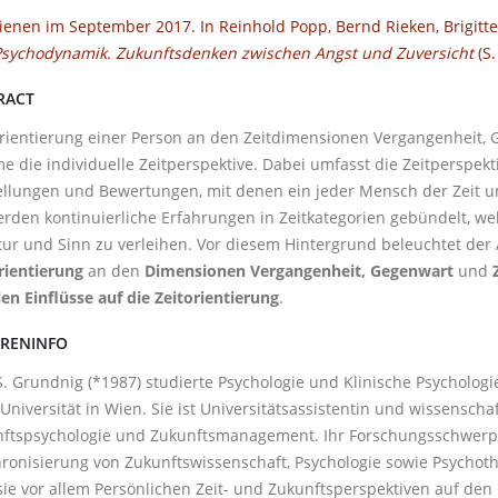
ienen im September 2017. In Reinhold Popp, Bernd Rieken, Brigitte 
sychodynamik. Zukunftsdenken zwischen Angst und Zuversicht
(S.
RACT
rientierung einer Person an den Zeitdimensionen Vergangenheit, 
 die individuelle Zeitperspektive. Dabei umfasst die Zeitperspekt
ellungen und Bewertungen, mit denen ein jeder Mensch der Zeit
erden kontinuierliche Erfahrungen in Zeitkategorien gebündelt, we
tur und Sinn zu verleihen. Vor diesem Hintergrund beleuchtet der 
rientierung
an den
Dimensionen Vergangenheit, Gegenwart
und
len Einflüsse auf die Zeitorientierung
.
RENINFO
 S. Grundnig (*1987) studierte Psychologie und Klinische Psycholog
tUniversität in Wien. Sie ist Universitätsassistentin und wissenschaf
ftspsychologie und Zukunftsmanagement. Ihr Forschungsschwerpun
ronisierung von Zukunftswissenschaft, Psychologie sowie Psycho
sie vor allem Persönlichen Zeit- und Zukunftsperspektiven auf den