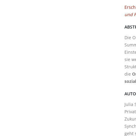
Ersch
und P
ABST
Die O
Summe
Einst
sie w
Struk
die
O
sozia
AUTO
Julia
Priva
Zukun
Synch
geht 