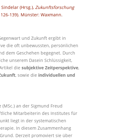
Sindelar (Hrsg.),
Zukunftsforschung
 126-139). Münster: Waxmann.
Gegenwart und Zukunft ergibt in
ive die oft unbewussten, persönlichen
 und dem Geschehen begegnet. Durch
lche unserem Dasein Schlüssigkeit,
Artikel die
subjektive Zeitperspektive
,
Zukunft
, sowie die
individuellen und
ie (MSc.) an der Sigmund Freud
tliche Mitarbeiterin des Institutes für
kt liegt in der systematischen
therapie. In diesem Zusammenhang
 Grund. Derzeit promoviert sie über