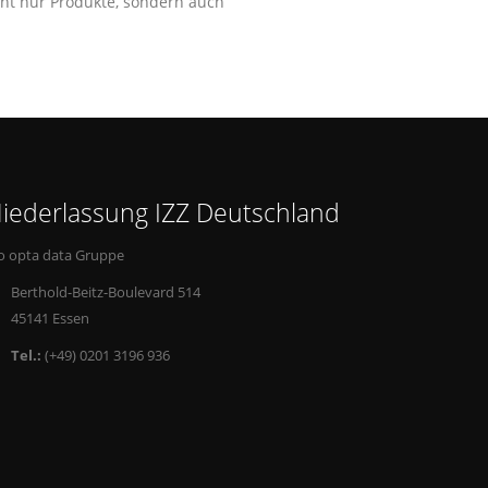
cht nur Produkte, sondern auch
iederlassung IZZ Deutschland
o opta data Gruppe
Berthold-Beitz-Boulevard 514
45141 Essen
Tel.:
(+49) 0201 3196 936