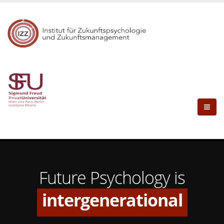
paradoxical
self-controlling
intuitive
new
interdisciplinary
necessary
multidimensiona
Future Psychology is
intergenerationa
lifelike
groundbreaking