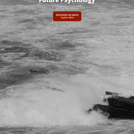
& ZUKUNFTSMANAGEMENT
& Future Management
ERFAHREN SIE MEHR
Explore More
collective
critical
visionary
action-oriented
configurable
open