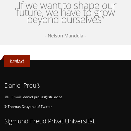
„If we want to shape our
future, we have to grow
beyond ourselves“
- Nelson Mandela -
Kontakt
Daniel Preuß
Email:
daniel.preuss@sfu.ac.at
Thomas Druyen auf Twitter
Sigmund Freud Privat Universität