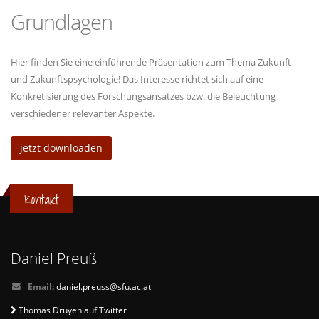
Grundlagen
Hier finden Sie eine einführende Präsentation zum Thema Zukunft
und Zukunftspsychologie! Das Interesse richtet sich auf eine
Konkretisierung des Forschungsansatzes bzw. die Beleuchtung
verschiedener relevanter Aspekte.
jetzt downloaden
Kontakt
Daniel Preuß
Email:
daniel.preuss@sfu.ac.at
Thomas Druyen auf Twitter